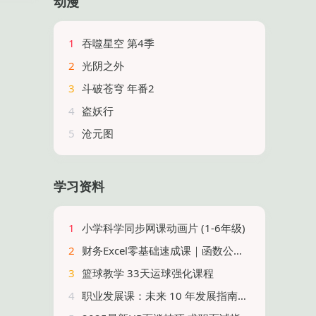
动漫
1
吞噬星空 第4季
2
光阴之外
3
斗破苍穹 年番2
4
盗妖行
5
沧元图
学习资料
1
小学科学同步网课动画片 (1-6年级)
2
财务Excel零基础速成课｜函数公式+数据透视表+PPT制作（高薪就业+实战案例+免费试听）
3
篮球教学 33天运球强化课程
4
职业发展课：未来 10 年发展指南，助你职场持续进阶与突破