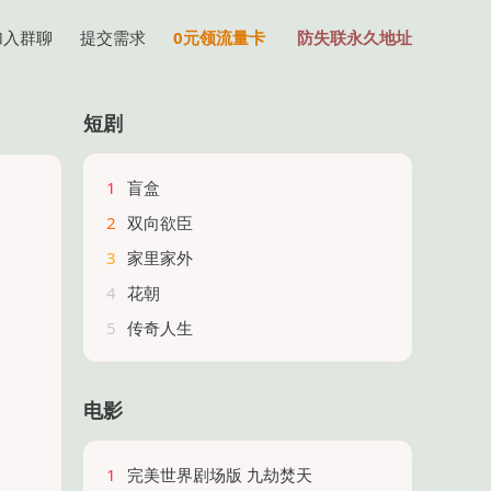
加入群聊
提交需求
0元领流量卡
防失联永久地址
短剧
1
盲盒
2
双向欲臣
3
家里家外
4
花朝
5
传奇人生
电影
1
完美世界剧场版 九劫焚天