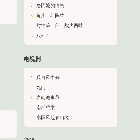
2
给阿嬷的情书
3
角头：斗阵欸
4
封神第二部：战火西岐
5
八仙！
电视剧
1
兵自风中来
2
九门
3
唐朝诡事录
4
南部档案
5
寒阳风起春山境