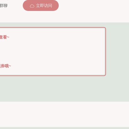
群聊
立即访问
查看~
券哦~