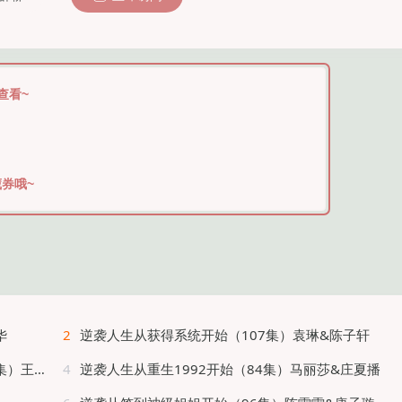
查看~
券哦~
华
2
逆袭人生从获得系统开始（107集）袁琳&陈子轩
＆张慧尧
4
逆袭人生从重生1992开始（84集）马丽莎&庄夏播