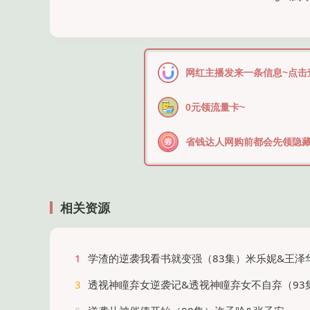
网红主播发来一条信息~点击
0元领流量卡~
省钱达人网购前都会先领隐藏
相关资源
1
学渣的逆袭我看书就变强（83集）米乐妮&王泽
3
透视神瞳弃女逆袭记&透视神瞳弃女不自弃（93集）王依海