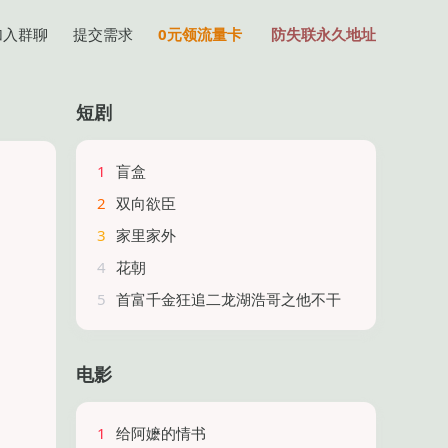
加入群聊
提交需求
0元领流量卡
防失联永久地址
短剧
1
盲盒
2
双向欲臣
3
家里家外
4
花朝
5
首富千金狂追二龙湖浩哥之他不干
电影
1
给阿嬷的情书