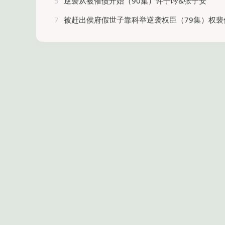
5
逆袭从被催债开始（90集）许子吟&张子安
7
被赶出侯府假世子靠科举逆袭权臣（79集）权裴