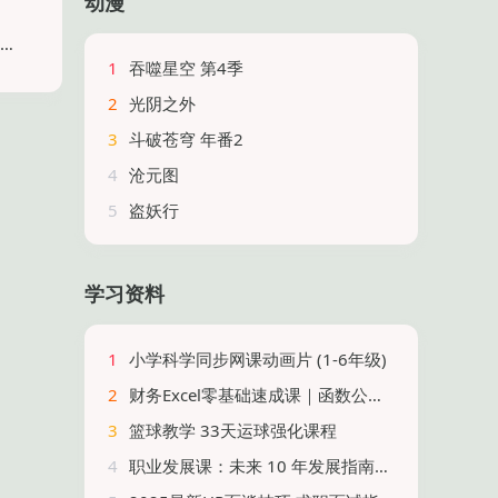
动漫
1
吞噬星空 第4季
2
光阴之外
3
斗破苍穹 年番2
4
沧元图
5
盗妖行
学习资料
1
小学科学同步网课动画片 (1-6年级)
2
财务Excel零基础速成课｜函数公式+数据透视表+PPT制作（高薪就业+实战案例+免费试听）
3
篮球教学 33天运球强化课程
4
职业发展课：未来 10 年发展指南，助你职场持续进阶与突破