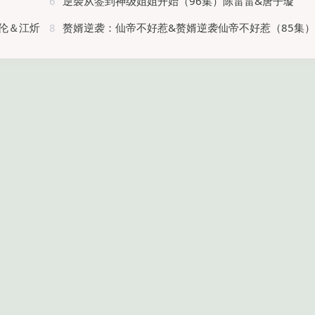
6
逆袭从签到神级姐姐开始（96集）陈雷雷&唐子璇
伦＆江炘
8
赘婿逆袭：仙帝不好惹&赘婿逆袭仙帝不好惹（85集）王梓潇&陈诺