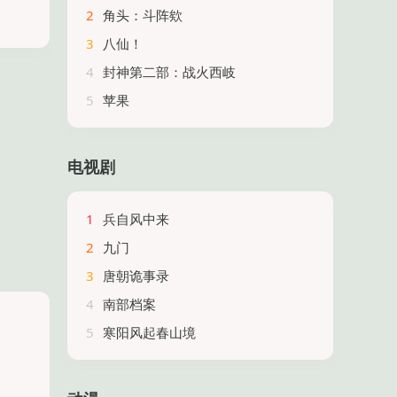
2
角头：斗阵欸
3
八仙！
4
封神第二部：战火西岐
5
苹果
电视剧
1
兵自风中来
2
九门
3
唐朝诡事录
4
南部档案
5
寒阳风起春山境