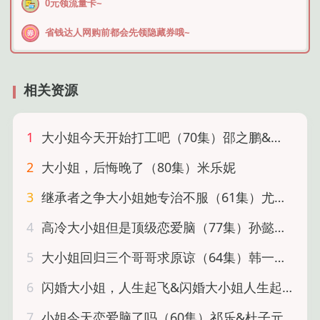
0元领流量卡~
省钱达人网购前都会先领隐藏券哦~
相关资源
1
大小姐今天开始打工吧（70集）邵之鹏&章凯玥
2
大小姐，后悔晚了（80集）米乐妮
3
继承者之争大小姐她专治不服（61集）尤洋&谭圳豪
4
高冷大小姐但是顶级恋爱脑（77集）孙懿飞＆赵嘉琛
5
大小姐回归三个哥哥求原谅（64集）韩一思＆褚玲颖＆胡璇璇
6
闪婚大小姐，人生起飞&闪婚大小姐人生起飞（80集）
7
小姐今天恋爱脑了吗（60集）祁乐&杜子元