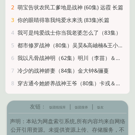
2
萌宝告状农民工爹地是战神 (60集) 远霞 长篇
3
你的眼睛得靠我纯爱水来洗 (83集)长篇
4
我可是纯爱战士你当我老婆怎么了（83集）
5
都市修罗战神（80集）吴昊&高岫楠&王小健&王鑫
6
我以凡骨战神明（62集）明川（李苗）＆赵慧楠
7
冷少的战神娇妻（84集）金大钟&骊蔓
8
穿古通今她娇养战神王爷（80集）卡戎＆张启璇
友链：
|
|
饭团线报库
饭团搜券
饭友
声明：本站为网盘索引系统,所有内容均来自网络
公开引用资源。未提供资源上传、存储服务，不